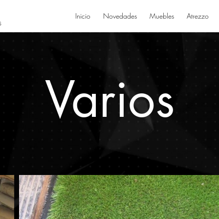
L
Inicio
Novedades
Muebles
Atrezzo
S
Varios